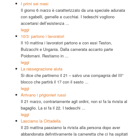
I primi sei mesi
Il giorno 6 marzo è caratterizzato da una speciale adunata
con sgabelli, gamelle e cucchiai. I tedeschi vogliono
accertarsi dell’esistenza ...
leggi
10/3: partono i lavoratori
Il 10 mattina i lavoratori partono e con essi Teston,
Bulzacchi e Ungania. Dalla camerata accanto parte
Poidomani. Restiamo in ...
leggi
La rassegnazione aiuta
Si dice che partiremo il 21 – salvo una compagnia del III°
blocco che partirà il 17 con il sesto ...
leggi
Arrivano i prigionieri russi
Il 21 marzo, contrariamente agli ordini, non si fa la rivista al
bagaglio. La si fa il 22. I tedeschi ...
leggi
Lasciamo la Cittadella
Il 23 mattina passiamo la rivista alla persona dopo aver
abbandonata definitivamente la cameretta che ci ha ospitati