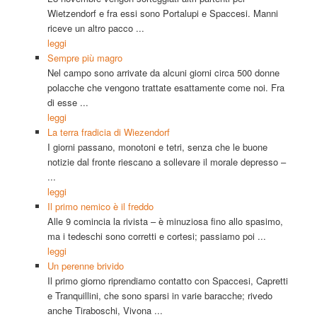
Wietzendorf e fra essi sono Portalupi e Spaccesi. Manni
riceve un altro pacco ...
leggi
Sempre più magro
Nel campo sono arrivate da alcuni giorni circa 500 donne
polacche che vengono trattate esattamente come noi. Fra
di esse ...
leggi
La terra fradicia di Wiezendorf
I giorni passano, monotoni e tetri, senza che le buone
notizie dal fronte riescano a sollevare il morale depresso –
...
leggi
Il primo nemico è il freddo
Alle 9 comincia la rivista – è minuziosa fino allo spasimo,
ma i tedeschi sono corretti e cortesi; passiamo poi ...
leggi
Un perenne brivido
Il primo giorno riprendiamo contatto con Spaccesi, Capretti
e Tranquillini, che sono sparsi in varie baracche; rivedo
anche Tiraboschi, Vivona ...