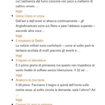
cui l’astinenza dal fumo concorre non poco a mettermi di
cattivo umore. ...
leggi
Come Cristo in croce
Dall’est e dall’ovest si attacca continuamente – gli
AngloAmericani sono sul Reno e pare l’abbiano superato –
secondo altra voce ...
leggi
Il rimpianto di Deblin
Le notizie militari sono confortanti – come al solito però la
fantasia eccitata di molti precorre gli eventi e ...
leggi
Il tepore mi demolisce
È il primo giorno di primavera ma questo non impedisce al
vento freddo di soffiare senza interruzione. Il 22 ed ...
leggi
Analizzo la mia fame
Il 29 piove. Facciamo il bagno e quindi dell’ironia sulle
nostre ossa; al solito circola la domanda: sarà l’ultimo? Ad
...
leggi
Compio 31 anni in prigionia