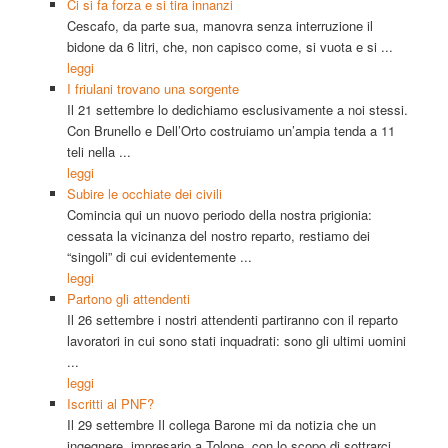
Ci si fa forza e si tira innanzi
Cescafo, da parte sua, manovra senza interruzione il
bidone da 6 litri, che, non capisco come, si vuota e si ...
leggi
I friulani trovano una sorgente
Il 21 settembre lo dedichiamo esclusivamente a noi stessi.
Con Brunello e Dell’Orto costruiamo un’ampia tenda a 11
teli nella ...
leggi
Subire le occhiate dei civili
Comincia qui un nuovo periodo della nostra prigionia:
cessata la vicinanza del nostro reparto, restiamo dei
“singoli” di cui evidentemente ...
leggi
Partono gli attendenti
Il 26 settembre i nostri attendenti partiranno con il reparto
lavoratori in cui sono stati inquadrati: sono gli ultimi uomini
...
leggi
Iscritti al PNF?
Il 29 settembre Il collega Barone mi da notizia che un
ingegnere, impresario a Tolone, con lo scopo di sottrarci ...