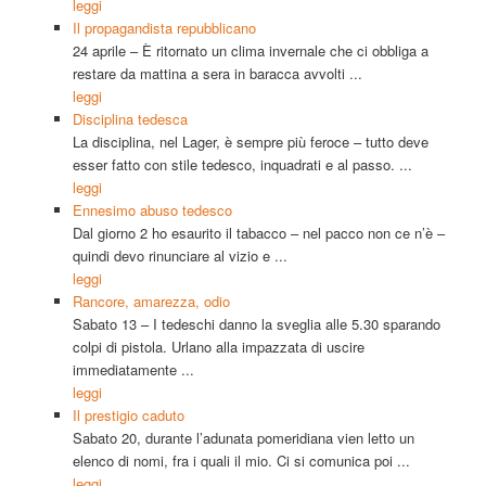
leggi
Il propagandista repubblicano
24 aprile – È ritornato un clima invernale che ci obbliga a
restare da mattina a sera in baracca avvolti ...
leggi
Disciplina tedesca
La disciplina, nel Lager, è sempre più feroce – tutto deve
esser fatto con stile tedesco, inquadrati e al passo. ...
leggi
Ennesimo abuso tedesco
Dal giorno 2 ho esaurito il tabacco – nel pacco non ce n’è –
quindi devo rinunciare al vizio e ...
leggi
Rancore, amarezza, odio
Sabato 13 – I tedeschi danno la sveglia alle 5.30 sparando
colpi di pistola. Urlano alla impazzata di uscire
immediatamente ...
leggi
Il prestigio caduto
Sabato 20, durante l’adunata pomeridiana vien letto un
elenco di nomi, fra i quali il mio. Ci si comunica poi ...
leggi