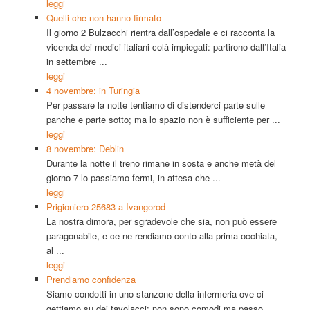
leggi
Quelli che non hanno firmato
Il giorno 2 Bulzacchi rientra dall’ospedale e ci racconta la
vicenda dei medici italiani colà impiegati: partirono dall’Italia
in settembre ...
leggi
4 novembre: in Turingia
Per passare la notte tentiamo di distenderci parte sulle
panche e parte sotto; ma lo spazio non è sufficiente per ...
leggi
8 novembre: Deblin
Durante la notte il treno rimane in sosta e anche metà del
giorno 7 lo passiamo fermi, in attesa che ...
leggi
Prigioniero 25683 a Ivangorod
La nostra dimora, per sgradevole che sia, non può essere
paragonabile, e ce ne rendiamo conto alla prima occhiata,
al ...
leggi
Prendiamo confidenza
Siamo condotti in uno stanzone della infermeria ove ci
gettiamo su dei tavolacci: non sono comodi ma passo