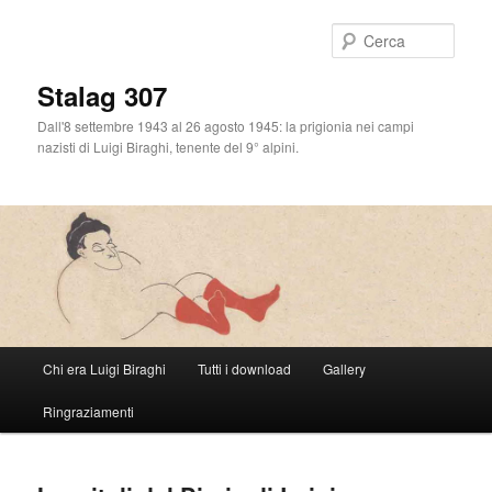
Cerca
Stalag 307
Dall'8 settembre 1943 al 26 agosto 1945: la prigionia nei campi
nazisti di Luigi Biraghi, tenente del 9° alpini.
Menu
Chi era Luigi Biraghi
Tutti i download
Gallery
Vai
principale
Ringraziamenti
al
contenuto