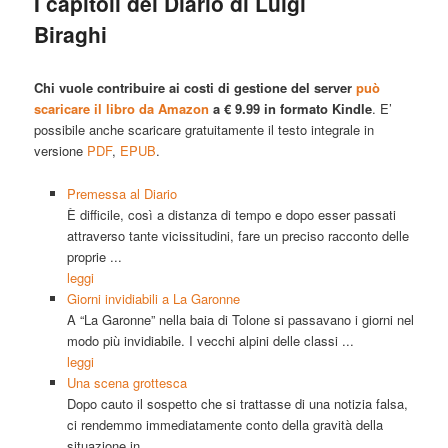
I capitoli del Diario di Luigi
principale
Biraghi
Chi vuole contribuire ai costi di gestione del server
può
scaricare il libro da Amazon
a € 9.99 in formato Kindle
. E’
possibile anche scaricare gratuitamente il testo integrale in
versione
PDF
,
EPUB
.
Premessa al Diario
È difficile, così a distanza di tempo e dopo esser passati
attraverso tante vicissitudini, fare un preciso racconto delle
proprie ...
leggi
Giorni invidiabili a La Garonne
A “La Garonne” nella baia di Tolone si passavano i giorni nel
modo più invidiabile. I vecchi alpini delle classi ...
leggi
Una scena grottesca
Dopo cauto il sospetto che si trattasse di una notizia falsa,
ci rendemmo immediatamente conto della gravità della
situazione in ...