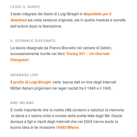
LEGGI IL DIARIO
Il testo integrale del diario di Luigi Biraghi è
disponibile per il
download
sia nella versione originale, sia in quella riveduta e corretta
dall’autore dopo la liberazione.
IL GIORNALE DISEGNATO
Le tavole disegnate da Franco Brunello nel carcere di Deblin,
successivamente riunite nel libro “
Stalag 307 – Un Giornale
Disegnato
”.
DATABASE LEBI
Il
profilo di Luigi Biraghi
nella banca dati on-line degli Internati
Militari Italiani prigionieri nei lager nazisti fra il 1943 e il 1945.
ANEI MILANO
È molto importante che la nostra città conservi e valorizzi la memoria
la storia e il valore civile e morale della scelta fatta dagli IMI. Grazie
dunque a figli e nipoti degli internati che nel 2024 hanno avuto la
buona idea di far rinascere
l’ANEI Milano
.