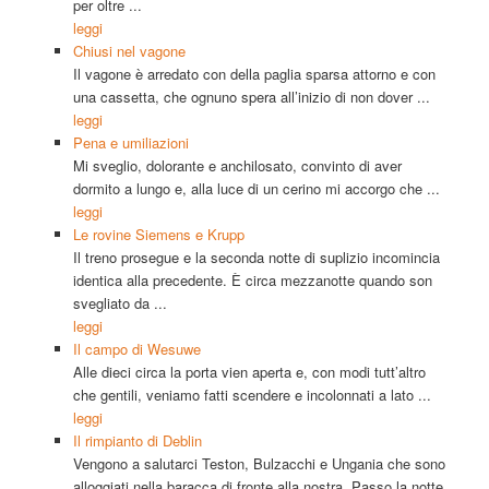
per oltre ...
leggi
Chiusi nel vagone
Il vagone è arredato con della paglia sparsa attorno e con
una cassetta, che ognuno spera all’inizio di non dover ...
leggi
Pena e umiliazioni
Mi sveglio, dolorante e anchilosato, convinto di aver
dormito a lungo e, alla luce di un cerino mi accorgo che ...
leggi
Le rovine Siemens e Krupp
Il treno prosegue e la seconda notte di suplizio incomincia
identica alla precedente. È circa mezzanotte quando son
svegliato da ...
leggi
Il campo di Wesuwe
Alle dieci circa la porta vien aperta e, con modi tutt’altro
che gentili, veniamo fatti scendere e incolonnati a lato ...
leggi
Il rimpianto di Deblin
Vengono a salutarci Teston, Bulzacchi e Ungania che sono
alloggiati nella baracca di fronte alla nostra. Passo la notte