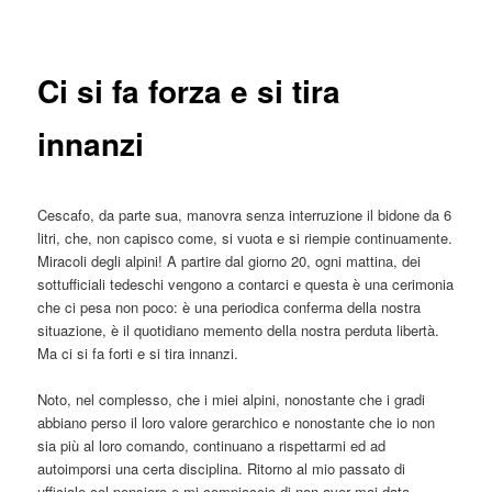
articolo
principale
Ci si fa forza e si tira
innanzi
Cescafo, da parte sua, manovra senza interruzione il bidone da 6
litri, che, non capisco come, si vuota e si riempie continuamente.
Miracoli degli alpini! A partire dal giorno 20, ogni mattina, dei
sottufficiali tedeschi vengono a contarci e questa è una cerimonia
che ci pesa non poco: è una periodica conferma della nostra
situazione, è il quotidiano memento della nostra perduta libertà.
Ma ci si fa forti e si tira innanzi.
Noto, nel complesso, che i miei alpini, nonostante che i gradi
abbiano perso il loro valore gerarchico e nonostante che io non
sia più al loro comando, continuano a rispettarmi ed ad
autoimporsi una certa disciplina. Ritorno al mio passato di
ufficiale col pensiero e mi compiaccio di non aver mai data