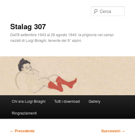
Cerca
Stalag 307
Dall'8 settembre 1943 al 26 agosto 1945: la prigionia nei campi
nazisti di Luigi Biraghi, tenente del 9° alpini.
Menu
Chi era Luigi Biraghi
Tutti i download
Gallery
Vai
principale
Ringraziamenti
al
contenuto
Navigazione
←
Precedente
Successivi
→