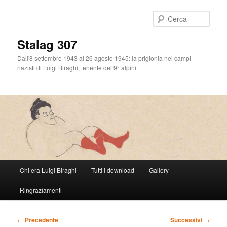
Cerca
Stalag 307
Dall'8 settembre 1943 al 26 agosto 1945: la prigionia nei campi
nazisti di Luigi Biraghi, tenente del 9° alpini.
Menu
Chi era Luigi Biraghi
Tutti i download
Gallery
Vai
principale
Ringraziamenti
al
contenuto
Navigazione
←
Precedente
Successivi
→