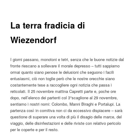
articolo
principale
La terra fradicia di
Wiezendorf
I giorni passano, monotoni e tetri, senza che le buone notizie dal
fronte riescano a sollevare il morale depresso – tutti sappiamo
ormai quanto siano penose le delusioni che seguono i facili
entusiasmi, ciò non toglie però che le nostre orecchie siano
costantemente tese a raccogliere ogni notizia che passa i
reticolati. Il 25 novembre mattina Capretti parte e, poche ore
dopo, nell’elenco dei partenti col 3°scaglione al 29 novembre,
sentiamo i nostri nomi: Colombo, Manni Biraghi e Portalupi. La
partenza così in comitiva non ci da eccessivo dispiacere – sarà
questione di superare una volta di più il disagio delle marce, del
viaggio, delle disinfestazioni e delle riviste con relativo pericolo
per le coperte e per il resto.