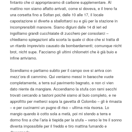
fintanto che ci appropriavamo di carbone supplementare. Al
mattino non siamo affatto arrivati, come si doveva, e il treno fa
una corsetta fino a Soltan poi, dalle 10 alle 17, il locale
capostazione si diverte a sballottarci su e giù per la stazione in
incomprensibili manovre. Siamo digiuni dalle 14 di ieri ed
ingolliamo grandi cucchiaiate di zucchero per consolarci –
chiediamo spiegazioni alla scorta la quale ci dice che si tratta di
un ritardo imprevisto causato da bombardamenti; comunque nicht
brot, nicht supe. Facciamo gli ultimi chilometri che è già buio e
infine arriviamo.
Scendiamo e partiamo subito per il campo ove si arriva con
mezz’ora di cammino. Qui veniamo messi in baracche vuote
completamente, a terra sul pavimento bagnato, e non ci vien
dato niente da mangiare. Accendiamo la stufa con rami secchi
trovati cercando a tastoni poiché siamo al buio completo, e ne
approfitto per metterci sopra la gavetta di Colombo – gli è rimasta
– e per cucinarmi un pugno di riso – ultima mia risorsa. Lo
mangio quando è cotto sola a metà, poi mi stendo a terra e
dormo fino a che l’aria è tiepida per la stufa – verso le tre il sonno
diventa impossibile per il freddo e tiro mattina fumando e