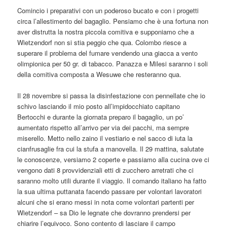
Comincio i preparativi con un poderoso bucato e con i progetti
circa l’allestimento del bagaglio. Pensiamo che è una fortuna non
aver distrutta la nostra piccola comitiva e supponiamo che a
Wietzendorf non si stia peggio che qua. Colombo riesce a
superare il problema del fumare vendendo una giacca a vento
olimpionica per 50 gr. di tabacco. Panazza e Milesi saranno i soli
della comitiva composta a Wesuwe che resteranno qua.
Il 28 novembre si passa la disinfestazione con pennellate che io
schivo lasciando il mio posto all’impidocchiato capitano
Bertocchi e durante la giornata preparo il bagaglio, un po’
aumentato rispetto all’arrivo per via dei pacchi, ma sempre
miserello. Metto nello zaino il vestiario e nel sacco di iuta la
cianfrusaglie fra cui la stufa a manovella. Il 29 mattina, salutate
le conoscenze, versiamo 2 coperte e passiamo alla cucina ove ci
vengono dati 8 provvidenziali etti di zucchero arretrati che ci
saranno molto utili durante il viaggio. Il comando italiano ha fatto
la sua ultima puttanata facendo passare per volontari lavoratori
alcuni che si erano messi in nota come volontari partenti per
Wietzendorf – sa Dio le legnate che dovranno prendersi per
chiarire l’equivoco. Sono contento di lasciare il campo