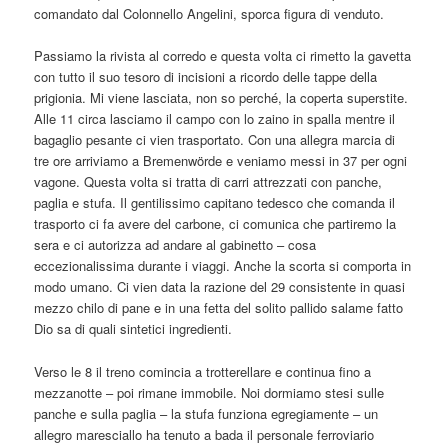
comandato dal Colonnello Angelini, sporca figura di venduto.
Passiamo la rivista al corredo e questa volta ci rimetto la gavetta
con tutto il suo tesoro di incisioni a ricordo delle tappe della
prigionia. Mi viene lasciata, non so perché, la coperta superstite.
Alle 11 circa lasciamo il campo con lo zaino in spalla mentre il
bagaglio pesante ci vien trasportato. Con una allegra marcia di
tre ore arriviamo a Bremenwörde e veniamo messi in 37 per ogni
vagone. Questa volta si tratta di carri attrezzati con panche,
paglia e stufa. Il gentilissimo capitano tedesco che comanda il
trasporto ci fa avere del carbone, ci comunica che partiremo la
sera e ci autorizza ad andare al gabinetto – cosa
eccezionalissima durante i viaggi. Anche la scorta si comporta in
modo umano. Ci vien data la razione del 29 consistente in quasi
mezzo chilo di pane e in una fetta del solito pallido salame fatto
Dio sa di quali sintetici ingredienti.
Verso le 8 il treno comincia a trotterellare e continua fino a
mezzanotte – poi rimane immobile. Noi dormiamo stesi sulle
panche e sulla paglia – la stufa funziona egregiamente – un
allegro maresciallo ha tenuto a bada il personale ferroviario