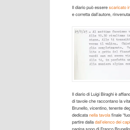
Il diario può essere
scaricato in
e corretta dall’autore, rinvenut
Il diario di Luigi Biraghi è aff
di tavole che raccontano la vit
Brunello, vicentino, tenente deg
dedicata
nella tavola
finale “fuo
partire dalla
dall’elenco dei capi
pagina sono di Franco Brunello