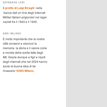
DATABASE LEBI
Il
profilo di Luigi Biraghi
nella
banca dati on-line degli Internati
Militari Italiani prigionieri nei lager
nazisti fra il 1943 e il 1945.
ANEI MILANO
È molto importante che la nostra
città conservi e valorizzi la
memoria la storia e il valore civile
e morale della scelta fatta dagli
IMI. Grazie dunque a figli e nipoti
degli internati che nel 2024 hanno
avuto la buona idea di far
rinascere
l’ANEI Milano
.