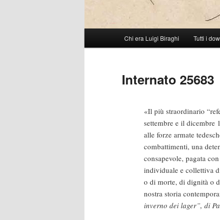
Menu
Chi era Luigi Biraghi
Tutti i do
Vai
principale
al
Internato 25683
contenuto
«Il più straordinario “re
principale
settembre e il dicembre 1
alle forze armate tedesch
combattimenti, una dete
consapevole, pagata con 
individuale e collettiva 
o di morte, di dignità o
nostra storia contempor
inverno dei lager”, di P