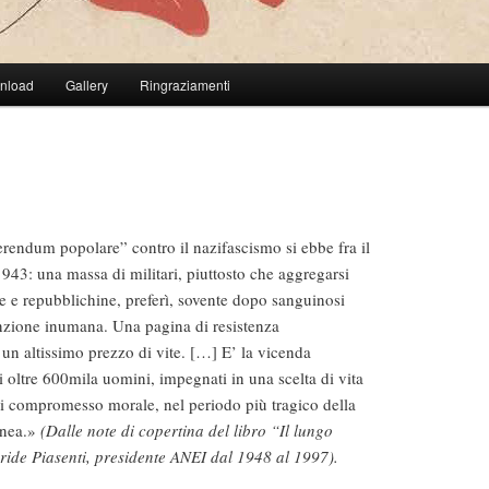
wnload
Gallery
Ringraziamenti
ferendum popolare” contro il nazifascismo si ebbe fra il
943: una massa di militari, piuttosto che aggregarsi
e e repubblichine, preferì, sovente dopo sanguinosi
nzione inumana. Una pagina di resistenza
un altissimo prezzo di vite. […] E’ la vicenda
di oltre 600mila uomini, impegnati in una scelta di vita
 di compromesso morale, nel periodo più tragico della
anea.»
(Dalle note di copertina del libro “Il lungo
aride Piasenti, presidente ANEI dal 1948 al 1997).