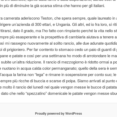
n più di diminuire la già scarsa stima che hanno per gli italiani.
ra camerata aderiscono Teston, che spera sempre, quale laureato in a
rigere un’azienda di 300 ettari, e Ungania. Gli altri, ed io fra loro, si ri
tirarsi, dato il grado, ma l’ho fatto con rimpianto perché la vita nello s
mpre più esasperante e la prospettiva di cambiarla aiutava a tenere alt
sì mi rassegno nuovamente al solito rancio, alle due adunate quotidia
 di prigioniero. Per far contento lo stomaco cedo un paio di guanti di p
pane e patate e così per una settimana ho modo di arrotondare le ma
subite un’altra riduzione. Il rancio di mezzogiorno è ridotto ormai a p
e nuotano in acqua calda color permanganato; quello della sera è sem
ell’acqua la farina non “lega” e rimane in sospensione per conto suo; le
mpre più ricche di buccia e scarse di polpa. Siamo arrivati al punto 
 molto il rancio del lunedì nel quale vengon messe le bucce di patata
dato che nello “spezzatino” domenicale le patate vengon messe sbu
Proudly powered by WordPress