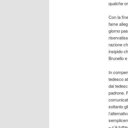
qualche or
Con la fin
fame alleg
giorno pas
riservatiss
razione che
insipido c
Brunello e 
In compens
tedesco at
dai tedesch
padrone. Pa
comunicato 
soltanto gl
l’alternati
semplicemen
– c’è tutt