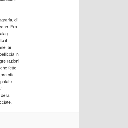
graria, di
tirano. Era
talag
o il
ne, ai
elliccia in
gre razioni
oche fette
pre più
 patate
di
 della
cciate.