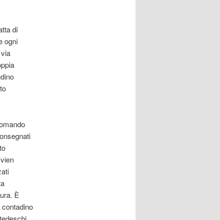
tta di
e ogni
 via
oppia
udino
to
 comando
consegnati
to
 vien
ati
ta
tura. È
di contadino
 tedeschi