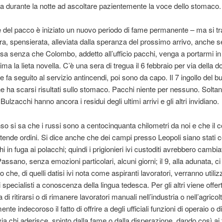
a durante la notte ad ascoltare pazientemente la voce dello stomaco.
e del pacco è iniziato un nuovo periodo di fame permanente – ma si tra
ra, spensierata, alleviata dalla speranza del prossimo arrivo, anche s
sa senza che Colombo, addetto all’ufficio pacchi, venga a portarmi in
ima la lieta novella. C’è una sera di tregua il 6 febbraio per via della d
 fa seguito al servizio antincendi, poi sono da capo. Il 7 ingollo del b
he ha scarsi risultati sullo stomaco. Pacchi niente per nessuno. Soltan
Bulzacchi hanno ancora i residui degli ultimi arrivi e gli altri invidiano.
o si sa che i russi sono a centocinquanta chilometri da noi e che il
tende ordini. Si dice anche che dei campi presso Leopoli siano stati 
i in fuga ai polacchi; quindi i prigionieri ivi custoditi avrebbero cambia
ssano, senza emozioni particolari, alcuni giorni; il 9, alla adunata, ci
che, di quelli datisi ivi nota come aspiranti lavoratori, verranno utilizz
i specialisti a conoscenza della lingua tedesca. Per gli altri viene offer
va di ritirarsi o di rimanere lavoratori manuali nell’industria o nell’agricol
te indecoroso il fatto di offrire a degli ufficiali funzioni di operaio o 
avia chi aderisce, spinto dalla fame o dalla disperazione, dando così ai