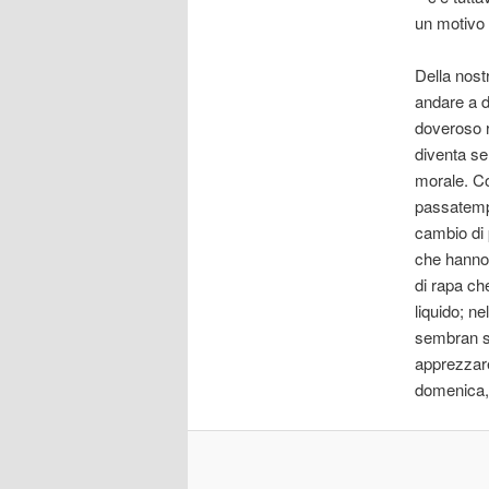
un motivo i
Della nost
andare a di
doveroso ri
diventa se
morale. Co
passatempi
cambio di 
che hanno 
di rapa ch
liquido; n
sembran se
apprezzare
domenica, 