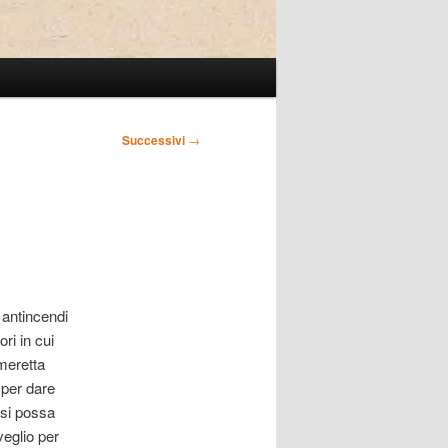
Successivi
→
 antincendi
ri in cui
meretta
, per dare
 si possa
veglio per