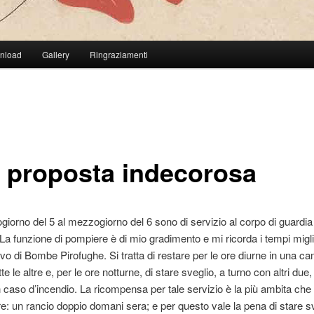
wnload
Gallery
Ringraziamenti
 proposta indecorosa
iorno del 5 al mezzogiorno del 6 sono di servizio al corpo di guardia
 La funzione di pompiere è di mio gradimento e mi ricorda i tempi miglio
o di Bombe Pirofughe. Si tratta di restare per le ore diurne in una ca
tte le altre e, per le ore notturne, di stare sveglio, a turno con altri due
in caso d’incendio. La ricompensa per tale servizio è la più ambita che
: un rancio doppio domani sera; e per questo vale la pena di stare s