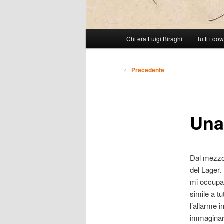
Menu
Chi era Luigi Biraghi
Tutti i do
Vai
principale
al
Navigazione
←
Precedente
articolo
contenuto
Una
principale
Dal mezzog
del Lager.
mi occupav
simile a tu
l’allarme 
immaginare