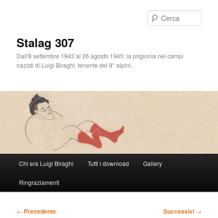
Cerca
Stalag 307
Dall'8 settembre 1943 al 26 agosto 1945: la prigionia nei campi
nazisti di Luigi Biraghi, tenente del 9° alpini.
Menu
Chi era Luigi Biraghi
Tutti i download
Gallery
Vai
principale
Ringraziamenti
al
contenuto
Navigazione
←
Precedente
Successivi
→