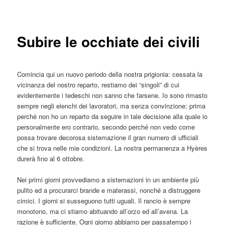
articolo
principale
Subire le occhiate dei civili
Comincia qui un nuovo periodo della nostra prigionia: cessata la
vicinanza del nostro reparto, restiamo dei “singoli” di cui
evidentemente i tedeschi non sanno che farsene. Io sono rimasto
sempre negli elenchi dei lavoratori, ma senza convinzione; prima
perché non ho un reparto da seguire in tale decisione alla quale io
personalmente ero contrario, secondo perché non vedo come
possa trovare decorosa sistemazione il gran numero di ufficiali
che si trova nelle mie condizioni. La nostra permanenza a Hyères
durerà fino al 6 ottobre.
Nei primi giorni provvediamo a sistemazioni in un ambiente più
pulito ed a procurarci brande e materassi, nonché a distruggere
cimici. I giorni si susseguono tutti uguali. Il rancio è sempre
monotono, ma ci stiamo abituando all’orzo ed all’avena. La
razione è sufficiente. Ogni giorno abbiamo per passatempo i