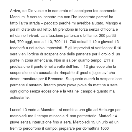
Arrivo, se Dio vuole e in camerata mi accolgono festosamente.
Manni mi è venuto incontro ma non l’ho incontrato perché ha
fatto l’altra strada – peccato perché mi avrebbe aiutato. Mangio e
poi mi distendo sul letto. Mi prendono in forza senza difficoltà e
mi danno i viveri. La situazione partenze è brillante: 200 partiti
ieri, 700 oggi, sosta il 10, 700 l’11, 700 soldati il 12 e giovedì 13
toccherà a noi salvo imprevisti. E gli imprevisti si verificano: il 10
sera vien l’ordine di sospensione delle partenze per il crollo di un
ponte in zona americana. Non si sa per quanto tempo. L’11 si
precisa che il ponte è nella valle dell’Inn. Il 12 gira voce che la
sospensione sia causata dal rimpatrio di greci e jugoslavi che
devon transitare per il Brennero. Su quanto durerà la sospensione
permane il mistero. Intanto piove piove piove da mattina a sera
ogni giorno senza eccezione e la vita nel campo è quanto mai
asfissiante.
Lunedì 13 vado a Munster – si combina una gita ad Amburgo per
mercoledì ma il tempo minaccia di non permetterlo. Martedì 14
piove senza interruzione fino a sera. Mercoledì 15 un urlo ed un
fremito percorrono il campo: preparare per domattina 1000