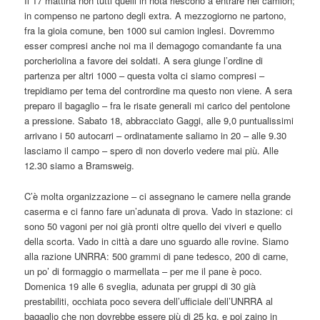
Il 17 mattina non tutti quelli in nota riescono a entrare nei camion;
in compenso ne partono degli extra. A mezzogiorno ne partono,
fra la gioia comune, ben 1000 sui camion inglesi. Dovremmo
esser compresi anche noi ma il demagogo comandante fa una
porcheriolina a favore dei soldati. A sera giunge l’ordine di
partenza per altri 1000 – questa volta ci siamo compresi –
trepidiamo per tema del contrordine ma questo non viene. A sera
preparo il bagaglio – fra le risate generali mi carico del pentolone
a pressione. Sabato 18, abbracciato Gaggi, alle 9,0 puntualissimi
arrivano i 50 autocarri – ordinatamente saliamo in 20 – alle 9.30
lasciamo il campo – spero di non doverlo vedere mai più. Alle
12.30 siamo a Bramsweig.
C’è molta organizzazione – ci assegnano le camere nella grande
caserma e ci fanno fare un’adunata di prova. Vado in stazione: ci
sono 50 vagoni per noi già pronti oltre quello dei viveri e quello
della scorta. Vado in città a dare uno sguardo alle rovine. Siamo
alla razione UNRRA: 500 grammi di pane tedesco, 200 di carne,
un po’ di formaggio o marmellata – per me il pane è poco.
Domenica 19 alle 6 sveglia, adunata per gruppi di 30 già
prestabiliti, occhiata poco severa dell’ufficiale dell’UNRRA al
bagaglio che non dovrebbe essere più di 25 kg. e poi zaino in