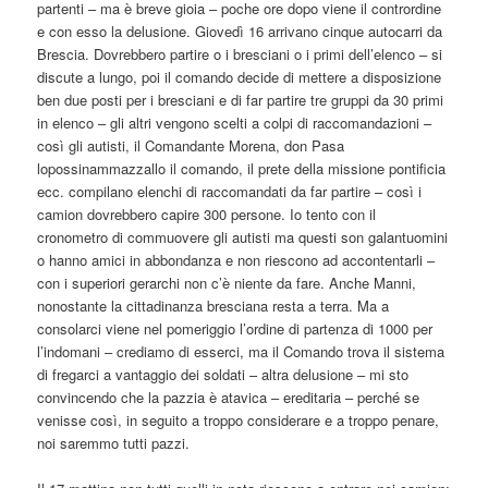
partenti – ma è breve gioia – poche ore dopo viene il contrordine
e con esso la delusione. Giovedì 16 arrivano cinque autocarri da
Brescia. Dovrebbero partire o i bresciani o i primi dell’elenco – si
discute a lungo, poi il comando decide di mettere a disposizione
ben due posti per i bresciani e di far partire tre gruppi da 30 primi
in elenco – gli altri vengono scelti a colpi di raccomandazioni –
così gli autisti, il Comandante Morena, don Pasa
lopossinammazzallo il comando, il prete della missione pontificia
ecc. compilano elenchi di raccomandati da far partire – così i
camion dovrebbero capire 300 persone. Io tento con il
cronometro di commuovere gli autisti ma questi son galantuomini
o hanno amici in abbondanza e non riescono ad accontentarli –
con i superiori gerarchi non c’è niente da fare. Anche Manni,
nonostante la cittadinanza bresciana resta a terra. Ma a
consolarci viene nel pomeriggio l’ordine di partenza di 1000 per
l’indomani – crediamo di esserci, ma il Comando trova il sistema
di fregarci a vantaggio dei soldati – altra delusione – mi sto
convincendo che la pazzia è atavica – ereditaria – perché se
venisse così, in seguito a troppo considerare e a troppo penare,
noi saremmo tutti pazzi.