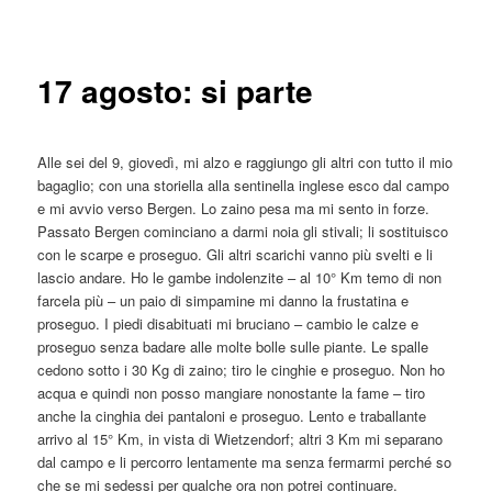
articolo
principale
17 agosto: si parte
Alle sei del 9, giovedì, mi alzo e raggiungo gli altri con tutto il mio
bagaglio; con una storiella alla sentinella inglese esco dal campo
e mi avvio verso Bergen. Lo zaino pesa ma mi sento in forze.
Passato Bergen cominciano a darmi noia gli stivali; li sostituisco
con le scarpe e proseguo. Gli altri scarichi vanno più svelti e li
lascio andare. Ho le gambe indolenzite – al 10° Km temo di non
farcela più – un paio di simpamine mi danno la frustatina e
proseguo. I piedi disabituati mi bruciano – cambio le calze e
proseguo senza badare alle molte bolle sulle piante. Le spalle
cedono sotto i 30 Kg di zaino; tiro le cinghie e proseguo. Non ho
acqua e quindi non posso mangiare nonostante la fame – tiro
anche la cinghia dei pantaloni e proseguo. Lento e traballante
arrivo al 15° Km, in vista di Wietzendorf; altri 3 Km mi separano
dal campo e li percorro lentamente ma senza fermarmi perché so
che se mi sedessi per qualche ora non potrei continuare.