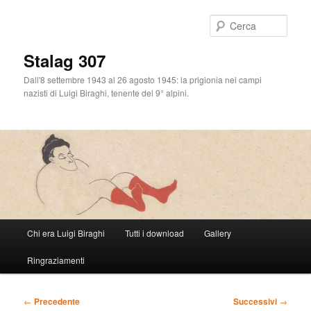
Cerca
Stalag 307
Dall'8 settembre 1943 al 26 agosto 1945: la prigionia nei campi
nazisti di Luigi Biraghi, tenente del 9° alpini.
Menu
Chi era Luigi Biraghi
Tutti i download
Gallery
Vai
principale
Ringraziamenti
al
contenuto
Navigazione
←
Precedente
Successivi
→