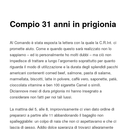
articolo
principale
Compio 31 anni in prigionia
Al Comando è stata esposta la lettera con la quale la C.R.Int. ci
promette aiuto. Come e quando questo sarà realizzato non lo
sappiamo – ed io personalmente ho molti dubbi – ma ciò non
impedisce di trattare a lungo l’argomento soprattutto per quanto
riguarda il modo di utilizzazione e la durata degli splendidi pacchi
americani contenenti corned beef, salmone, pasta di salame,
marmellata, biscotti, latte in polvere, caffè vero, saponette, patè,
cioccolata vitamine e ben 100 sigarette Camel o simili.
Diciannove mesi di dura prigionia mi hanno insegnato a
considerare non fatti per noi tali lussi.
La mattina del 5, alle 8, improvvisamente ci vien dato ordine di
prepararci a partire alle 11 abbandonando il bagaglio non
spalleggiabile: un colpo di naia che non ci aspettavamo e che ci
lascia di gesso. Addio dolce speranza di trovarci allegramente