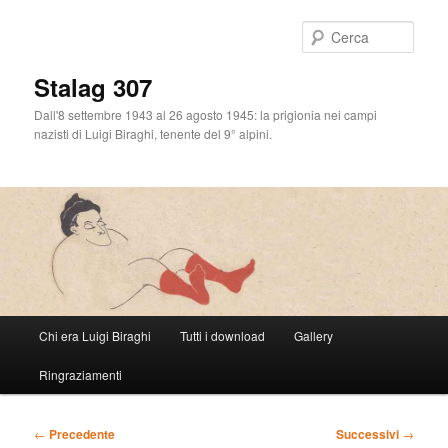
Cerca
Stalag 307
Dall'8 settembre 1943 al 26 agosto 1945: la prigionia nei campi
nazisti di Luigi Biraghi, tenente del 9° alpini.
Menu
Chi era Luigi Biraghi
Tutti i download
Gallery
Vai
principale
Ringraziamenti
al
contenuto
Navigazione
←
Precedente
Successivi
→