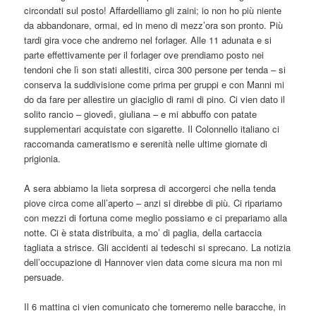
circondati sul posto! Affardelliamo gli zaini; io non ho più niente
da abbandonare, ormai, ed in meno di mezz’ora son pronto. Più
tardi gira voce che andremo nel forlager. Alle 11 adunata e si
parte effettivamente per il forlager ove prendiamo posto nei
tendoni che lì son stati allestiti, circa 300 persone per tenda – si
conserva la suddivisione come prima per gruppi e con Manni mi
do da fare per allestire un giaciglio di rami di pino. Ci vien dato il
solito rancio – giovedì, giuliana – e mi abbuffo con patate
supplementari acquistate con sigarette. Il Colonnello italiano ci
raccomanda cameratismo e serenità nelle ultime giornate di
prigionia.
A sera abbiamo la lieta sorpresa di accorgerci che nella tenda
piove circa come all’aperto – anzi si direbbe di più. Ci ripariamo
con mezzi di fortuna come meglio possiamo e ci prepariamo alla
notte. Ci è stata distribuita, a mo’ di paglia, della cartaccia
tagliata a strisce. Gli accidenti ai tedeschi si sprecano. La notizia
dell’occupazione di Hannover vien data come sicura ma non mi
persuade.
Il 6 mattina ci vien comunicato che torneremo nelle baracche, in