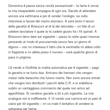
Domenica 8 passa senza novità sensazionali – la fame è ormai
la mia inseparabile compagna di ogni ora. Decido di attendere
ancora una settimana e poi di vender l’orologio, se nulla
interviene a favore del nostro stomaco. A sera tento il lancio
della gavetta di Brianzoni al di là del reticolato – mi fido di un
celebre lanciatore il quale la fa cadere giusto fra i fili spinati. A
Brianzoni devo dare sei sigarette – passo la notte quasi insonne
pensando al modo di procurarmele senza fare un giorno di
digiuno – non mi interessa il fatto che la sentinella mi abbia colto
in flagrante e mi abbia preso il numero – sarà qualche giorno di
pace in prigione.
L’8 vendo a Giuffrida la matita automatica per 8 sigarette – pago
la gavetta e ne fumo due. Arrivano dei francesi che vengon
messi nelle baracche che furono nostre. Non sono ancora entrati
che vengon loro distribuiti i pacchi della C.R. e si stabilisce
subito un vantaggioso commercio del quale non arrivo ad
approfittare. Si vendono gavette a 20 e più sigarette. La mia
scalogna non è indifferente. Il 10 vendo una camicia ed un paio di
calze per 30 sigarette – mi va male il tentativo di vendere la
sahariana per farina.