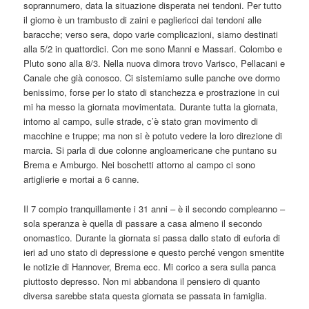
soprannumero, data la situazione disperata nei tendoni. Per tutto
il giorno è un trambusto di zaini e pagliericci dai tendoni alle
baracche; verso sera, dopo varie complicazioni, siamo destinati
alla 5/2 in quattordici. Con me sono Manni e Massari. Colombo e
Pluto sono alla 8/3. Nella nuova dimora trovo Varisco, Pellacani e
Canale che già conosco. Ci sistemiamo sulle panche ove dormo
benissimo, forse per lo stato di stanchezza e prostrazione in cui
mi ha messo la giornata movimentata. Durante tutta la giornata,
intorno al campo, sulle strade, c’è stato gran movimento di
macchine e truppe; ma non si è potuto vedere la loro direzione di
marcia. Si parla di due colonne angloamericane che puntano su
Brema e Amburgo. Nei boschetti attorno al campo ci sono
artiglierie e mortai a 6 canne.
Il 7 compio tranquillamente i 31 anni – è il secondo compleanno –
sola speranza è quella di passare a casa almeno il secondo
onomastico. Durante la giornata si passa dallo stato di euforia di
ieri ad uno stato di depressione e questo perché vengon smentite
le notizie di Hannover, Brema ecc. Mi corico a sera sulla panca
piuttosto depresso. Non mi abbandona il pensiero di quanto
diversa sarebbe stata questa giornata se passata in famiglia.