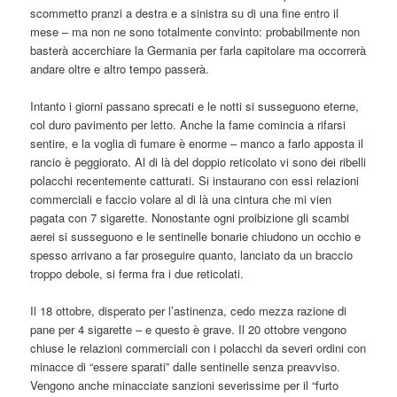
scommetto pranzi a destra e a sinistra su di una fine entro il
mese – ma non ne sono totalmente convinto: probabilmente non
basterà accerchiare la Germania per farla capitolare ma occorrerà
andare oltre e altro tempo passerà.
Intanto i giorni passano sprecati e le notti si susseguono eterne,
col duro pavimento per letto. Anche la fame comincia a rifarsi
sentire, e la voglia di fumare è enorme – manco a farlo apposta il
rancio è peggiorato. Al di là del doppio reticolato vi sono dei ribelli
polacchi recentemente catturati. Si instaurano con essi relazioni
commerciali e faccio volare al di là una cintura che mi vien
pagata con 7 sigarette. Nonostante ogni proibizione gli scambi
aerei si susseguono e le sentinelle bonarie chiudono un occhio e
spesso arrivano a far proseguire quanto, lanciato da un braccio
troppo debole, si ferma fra i due reticolati.
Il 18 ottobre, disperato per l’astinenza, cedo mezza razione di
pane per 4 sigarette – e questo è grave. Il 20 ottobre vengono
chiuse le relazioni commerciali con i polacchi da severi ordini con
minacce di “essere sparati” dalle sentinelle senza preavviso.
Vengono anche minacciate sanzioni severissime per il “furto