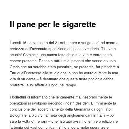
articolo
principale
Il pane per le sigarette
Lunedì 16 ricevo posta del 21 settembre e vengo così ad avere a
certezza dell’avvenuta spedizione del pacco vestiario. Titti va a
scuola! Comincia una nuova fase della sua vita e vorrei tanto
essere presente. Penso a tutti i miei progetti che vanno a vuoto.
Credo che mi sarebbe stato possibile, se presente, far prendere a
Titti quell’interesse allo studio che io non ho avuto durante la mia
vita di studente – è destinato che questa triste prigionia debba
protrarre i suoi affetti a lungo, nel tempo.
I bollettini ci informano che lentamente ma inesorabilmente le
operazioni si svolgono secondo i nostri desideri. È imminente la
conclusione dell’accerchiamento della Germania da ogni lato.
Bologna è la più vicina meta degli angloamericani in Italia – poi
sarà la volta di Ferrara – che risultato avranno le mie predizioni e
la teoria dei vasi comunicanti? Ho ancora molte speranze e