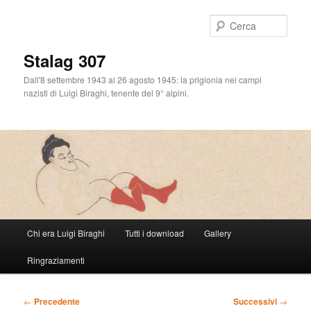
Cerca
Stalag 307
Dall'8 settembre 1943 al 26 agosto 1945: la prigionia nei campi
nazisti di Luigi Biraghi, tenente del 9° alpini.
Menu
Chi era Luigi Biraghi
Tutti i download
Gallery
Vai
principale
Ringraziamenti
al
contenuto
Navigazione
←
Precedente
Successivi
→