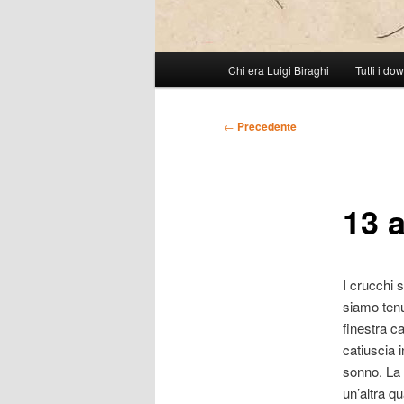
Menu
Chi era Luigi Biraghi
Tutti i do
Vai
principale
al
Navigazione
←
Precedente
articolo
contenuto
13 a
principale
I crucchi s
siamo tenut
finestra c
catiuscia 
sonno. La 
un’altra qu