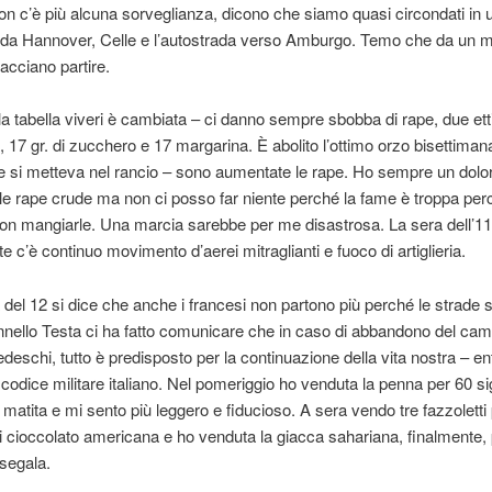
 non c’è più alcuna sorveglianza, dicono che siamo quasi circondati in
 da Hannover, Celle e l’autostrada verso Amburgo. Temo che da un
 facciano partire.
la tabella viveri è cambiata – ci danno sempre sbobba di rape, due etti
 17 gr. di zucchero e 17 margarina. È abolito l’ottimo orzo bisettimanal
 si metteva nel rancio – sono aumentate le rape. Ho sempre un dolor
lle rape crude ma non ci posso far niente perché la fame è troppa per
on mangiarle. Una marcia sarebbe per me disastrosa. La sera dell’11
tte c’è continuo movimento d’aerei mitraglianti e fuoco di artiglieria.
 del 12 si dice che anche i francesi non partono più perché le strade 
lonnello Testa ci ha fatto comunicare che in caso di abbandono del ca
edeschi, tutto è predisposto per la continuazione della vita nostra – en
l codice militare italiano. Nel pomeriggio ho venduta la penna per 60 si
 matita e mi sento più leggero e fiducioso. A sera vendo tre fazzoletti
di cioccolato americana e ho venduta la giacca sahariana, finalmente, 
 segala.