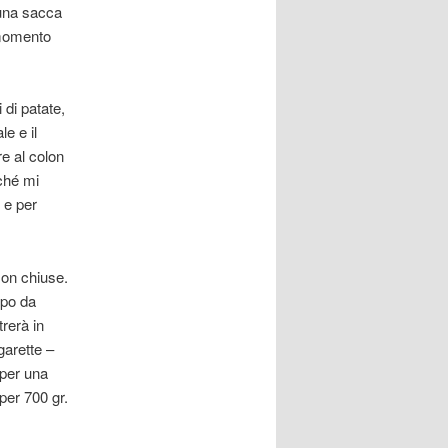
 una sacca
 momento
 di patate,
e e il
e al colon
ché mi
 e per
son chiuse.
mpo da
trerà in
garette –
 per una
per 700 gr.