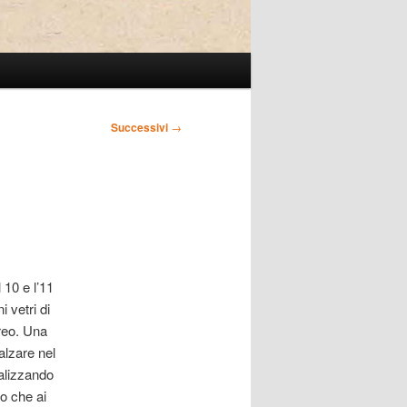
Successivi
→
 10 e l’11
 vetri di
ereo. Una
alzare nel
alizzando
to che ai