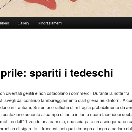
wnload
Gallery
Ringraziamenti
prile: spariti i tedeschi
on diventati gentili e non ostacolano i commerci. Durante la notte tra il
i svegli dal continuo tambureggiamento d’artiglieria nei dintorni. Alcuni
adono in frantumi. Si sentono raffiche di mitraglia probabilmente da a
in postazione accanto al campo di tanto in tanto spara facendoci sobb
mattina dell’11 vendo una camicia, una sciarpa e un asciugamano re
arantina di sigarette. I francesi, coi quali rimango a lungo a parlare da