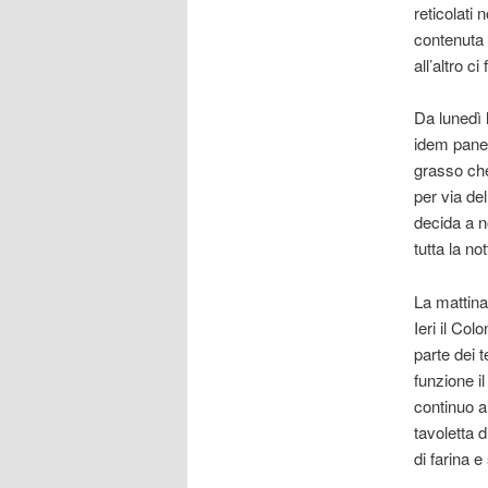
reticolati
contenuta
all’altro ci
Da lunedì 
idem pane,
grasso che
per via de
decida a n
tutta la no
La mattina
Ieri il Co
parte dei t
funzione i
continuo a
tavoletta 
di farina e