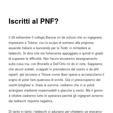
articolo
principale
Iscritti al PNF?
Il 29 settembre Il collega Barone mi da notizia che un ingegnere,
impresario a Tolone, con lo scopo di sottrarci alla prigionia,
essendo italiano e lavorando per la Todd, ci richiederà ai
tedeschi. Si dice che sia fortemente appoggiato e quindi in grado
di superare le difficoltà. Non faccio eccessivo assegnamento
sulla cosa ma, con Brunello e Dell’Orto mi do in nota. Sappiamo
che alcuni soldati, scappati in precedenza dal nostro e da altri
reparti, già lavorano a Tolone come liberi operai e accarezziamo il
sogno di poter fare qualcosa di simile. Già ci preoccupiamo dei
vestiti borghesi e, tirate le somme, vediamo che ci si potrà
arrangiare mediante impermeabili e giacche a vento. Ma il giorno
4 ottobre cadranno tutte le speranze perché gli ingegneri avranno
dai tedeschi risposta negativa.
Di tanto in tanto i tedeschi ci adunano per chiederci se eravamo