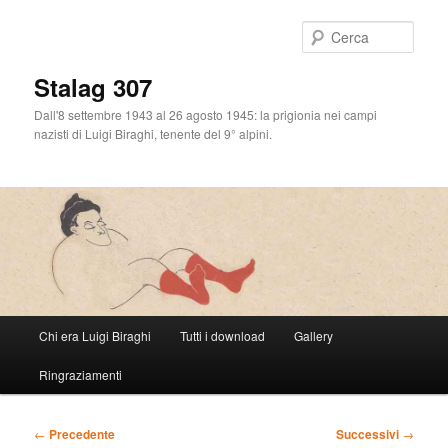
Cerca
Stalag 307
Dall'8 settembre 1943 al 26 agosto 1945: la prigionia nei campi
nazisti di Luigi Biraghi, tenente del 9° alpini.
Menu
Chi era Luigi Biraghi
Tutti i download
Gallery
Vai
principale
Ringraziamenti
al
contenuto
Navigazione
←
Precedente
Successivi
→