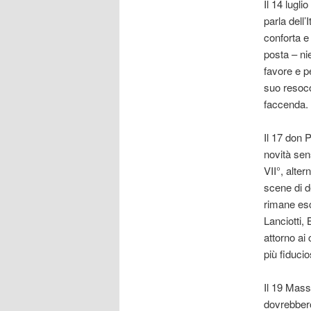
Il 14 lugli
parla dell
conforta e
posta – nie
favore e p
suo resoco
faccenda. 
Il 17 don 
novità sen
VII°, alter
scene di de
rimane esc
Lanciotti,
attorno ai
più fiducio
Il 19 Massa
dovrebbero 