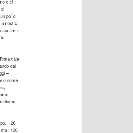
no e ci
 ci
un po’ di
a a nostro
sentire il
 la
 Testa dàla
iando dal
ggi –
l mio nome
es,
ciamo
 Restiamo
po. Il 26
i ma i 100