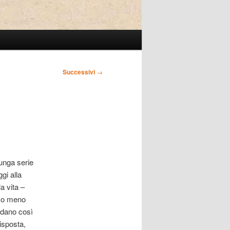
Successivi
→
lunga serie
gi alla
a vita –
o o meno
ndano così
isposta,