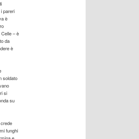
i
i pareri
va è
ro
i Celle – è
to da
ndere è
e
n soldato
ovano
i si
ronda su
i crede
mi funghi
rmina e