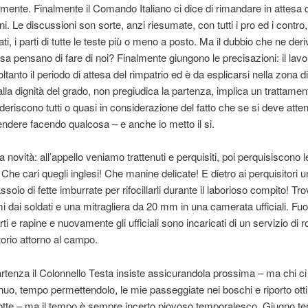
ente. Finalmente il Comando Italiano ci dice di rimandare in attesa d
i. Le discussioni son sorte, anzi riesumate, con tutti i pro ed i contro, 
ti, i parti di tutte le teste più o meno a posto. Ma il dubbio che ne deri
osa pensano di fare di noi? Finalmente giungono le precisazioni: il lavo
ltanto il periodo di attesa del rimpatrio ed è da esplicarsi nella zona d
lla dignità del grado, non pregiudica la partenza, implica un trattamen
 Aderiscono tutti o quasi in considerazione del fatto che se si deve atte
endere facendo qualcosa – e anche io metto il si.
ra novità: all’appello veniamo trattenuti e perquisiti, poi perquisiscono l
Che cari quegli inglesi! Che manine delicate! E dietro ai perquisitori u
soio di fette imburrate per rifocillarli durante il laborioso compito! Tr
i dai soldati e una mitragliera da 20 mm in una camerata ufficiali. Fuor
rti e rapine e nuovamente gli ufficiali sono incaricati di un servizio di 
torio attorno al campo.
artenza il Colonnello Testa insiste assicurandola prossima – ma chi c
nuo, tempo permettendolo, le mie passeggiate nei boschi e riporto otti
otte – ma il tempo è sempre incerto piovoso temporalesco. Giugno te