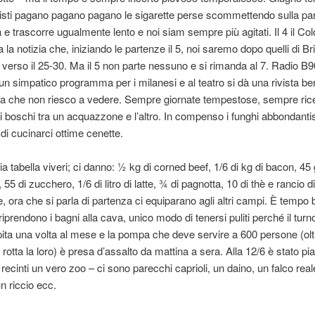
misti pagano pagano pagano le sigarette perse scommettendo sulla pa
ia e trascorre ugualmente lento e noi siam sempre più agitati. Il 4 il Co
a la notizia che, iniziando le partenze il 5, noi saremo dopo quelli di 
verso il 25-30. Ma il 5 non parte nessuno e si rimanda al 7. Radio B9
un simpatico programma per i milanesi e al teatro si dà una rivista be
a che non riesco a vedere. Sempre giornate tempestose, sempre rice
 i boschi tra un acquazzone e l’altro. In compenso i funghi abbondanti
i cucinarci ottime cenette.
ia tabella viveri; ci danno: ½ kg di corned beef, 1/6 di kg di bacon, 45
55 di zucchero, 1/6 di litro di latte, ¾ di pagnotta, 10 di thè e rancio di 
, ora che si parla di partenza ci equiparano agli altri campi. È tempo
 riprendono i bagni alla cava, unico modo di tenersi puliti perché il turno
ita una volta al mese e la pompa che deve servire a 600 persone (oltr
rotta la loro) è presa d’assalto da mattina a sera. Alla 12/6 è stato pi
recinti un vero zoo – ci sono parecchi caprioli, un daino, un falco reale
un riccio ecc.