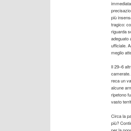
immediatam
precisazion
più insensa
tragico: c
riguarda so
adeguato a
ufficiale.
meglio att
Il 29–6 alt
camerate. 
reca un vas
alcune arm
ripetono fu
vasto terri
Circa la p
più? Conti
per la pop