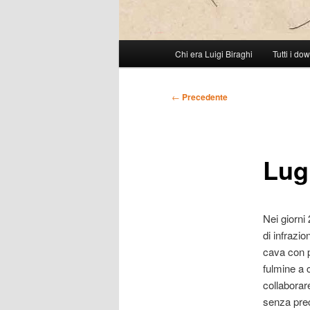
Menu
Chi era Luigi Biraghi
Tutti i do
Vai
principale
al
Navigazione
←
Precedente
articolo
contenuto
Lug
principale
Nei giorni
di infrazi
cava con po
fulmine a 
collaborar
senza prec