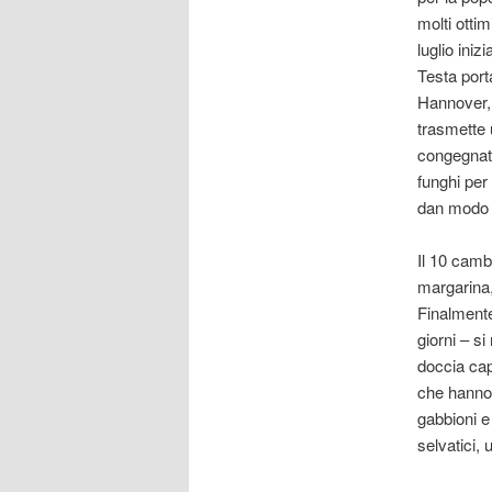
molti otti
luglio iniz
Testa port
Hannover, 
trasmette 
congegnat
funghi per
dan modo d
Il 10 camb
margarina, 
Finalmente
giorni – si
doccia cap
che hanno 
gabbioni e 
selvatici, 