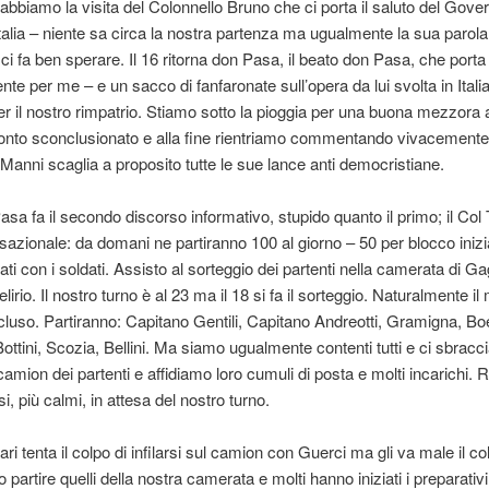
o abbiamo la visita del Colonnello Bruno che ci porta il saluto del Gover
’Italia – niente sa circa la nostra partenza ma ugualmente la sua parola
 ci fa ben sperare. Il 16 ritorna don Pasa, il beato don Pasa, che porta 
nte per me – e un sacco di fanfaronate sull’opera da lui svolta in Itali
er il nostro rimpatrio. Stiamo sotto la pioggia per una buona mezzora a 
nto sconclusionato e alla fine rientriamo commentando vivacemente
Manni scaglia a proposito tutte le sue lance anti democristiane.
Pasa fa il secondo discorso informativo, stupido quanto il primo; il Col
sazionale: da domani ne partiranno 100 al giorno – 50 per blocco iniz
nati con i soldati. Assisto al sorteggio dei partenti nella camerata di Ga
lirio. Il nostro turno è al 23 ma il 18 si fa il sorteggio. Naturalmente i
luso. Partiranno: Capitano Gentili, Capitano Andreotti, Gramigna, Bo
 Bottini, Scozia, Bellini. Ma siamo ugualmente contenti tutti e ci sbrac
 camion dei partenti e affidiamo loro cumuli di posta e molti incarichi.
si, più calmi, in attesa del nostro turno.
ri tenta il colpo di infilarsi sul camion con Guerci ma gli va male il col
partire quelli della nostra camerata e molti hanno iniziati i preparativ