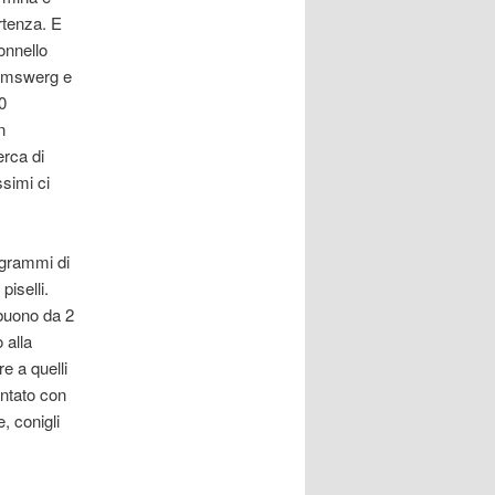
rtenza. E
lonnello
Brimswerg e
0
n
rca di
ssimi ci
 grammi di
piselli.
 buono da 2
 alla
e a quelli
antato con
, conigli