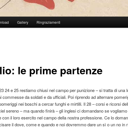
wnload
Gallery
Ringraziamenti
lio: le prime partenze
 23 24 e 25 restiamo chiusi nel campo per punizione – si tratta di una 
oni commesse da soldati e da ufficiali. Poi riprendo ad alternare pomerig
meriggi nei boschi a cercar funghi e mirtilli. Il 28 – corsi e ricorsi dell
ciel sereno – ma quando finirà – gli inglesi ci domandano se vogliam
e con il loro esercito nel campo della nostra professione. Ce lo doma
isare il dove, come e quando e noi dovremmo dare un sì o un no in r