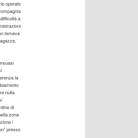
rio operato
i Compagnia
ifficoltà a
nistrazioni
 non temeva
 ragazze,
ersuasi
i
ferenza la
mbiamento
re nulla
si
rdine di
nella zona
zione i
on” presso