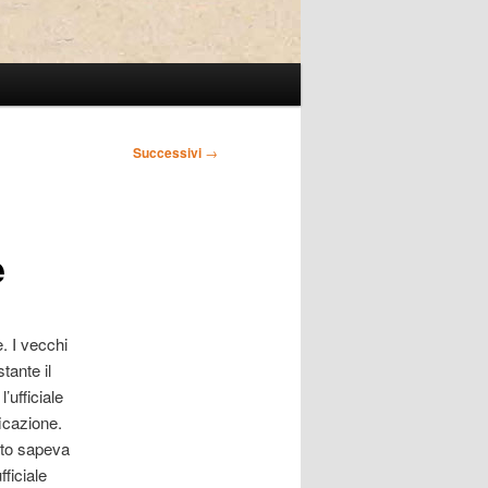
Successivi
→
e
. I vecchi
tante il
’ufficiale
ficazione.
ato sapeva
ficiale