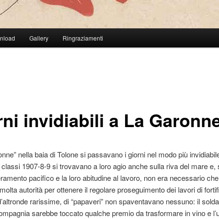
wnload
Gallery
Ringraziamenti
ni invidiabili a La Garonn
nne” nella baia di Tolone si passavano i giorni nel modo più invidiabile
e classi 1907-8-9 si trovavano a loro agio anche sulla riva del mare e, s
ramento pacifico e la loro abitudine al lavoro, non era necessario che l
olta autorità per ottenere il regolare proseguimento dei lavori di forti
 d’altronde rarissime, di “papaveri” non spaventavano nessuno: il sold
ompagnia sarebbe toccato qualche premio da trasformare in vino e l’uf