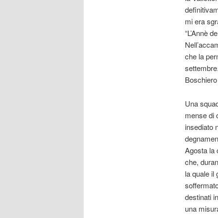
definitiva
mi era sgr
“L’Annè de
Nell’accam
che la per
settembre.
Boschiero 
Una squadr
mense di c
insediato n
degnamente
Agosta la 
che, duran
la quale il
soffermato
destinati 
una misura