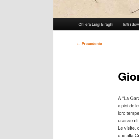
Menu
Chi era Luigi Biraghi
Tutti i do
Vai
principale
al
Navigazione
←
Precedente
articolo
contenuto
Gior
principale
A “La Garo
alpini dell
loro tempe
usasse di m
Le visite,
che alla C