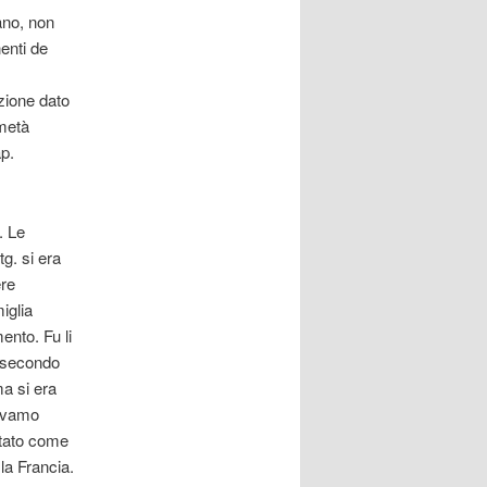
ano, non
enti de
zione dato
 metà
ap.
. Le
g. si era
ere
iglia
nto. Fu li
a secondo
ma si era
ravamo
etato come
la Francia.