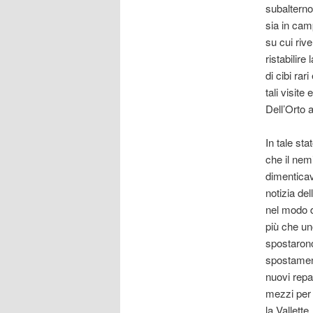
subalterno
sia in cam
su cui rive
ristabilire
di cibi ra
tali visit
Dell’Orto 
In tale st
che il nemi
dimenticav
notizia de
nel modo d
più che uno
spostarono 
spostament
nuovi repar
mezzi per 
la Vallett