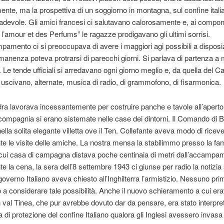
mente, ma la prospettiva di un soggiorno in montagna, sul confine itali
adevole. Gli amici francesi ci salutavano calorosamente e, ai compon
 l’amour et des Perfums” le ragazze prodigavano gli ultimi sorrisi.
pamento ci si preoccupava di avere i maggiori agi possibili a disposi
manenza poteva protrarsi di parecchi giorni. Si parlava di partenza a
 Le tende ufficiali si arredavano ogni giorno meglio e, da quella del C
uscivano, alternate, musica di radio, di grammofono, di fisarmonica.
a lavorava incessantemente per costruire panche e tavole all’aperto
ompagnia si erano sistemate nelle case dei dintorni. Il Comando di Bt
ella solita elegante villetta ove il Ten. Collefante aveva modo di ricev
 le visite delle amiche. La nostra mensa la stabilimmo presso la fam
cui casa di campagna distava poche centinaia di metri dall’accampame
te la cena, la sera dell’8 settembre 1943 ci giunse per radio la notizi
 governo Italiano aveva chiesto all’Inghilterra l’armistizio. Nessuno pri
 a considerare tale possibilità. Anche il nuovo schieramento a cui e
in val Tinea, che pur avrebbe dovuto dar da pensare, era stato interpr
 di protezione del confine Italiano qualora gli Inglesi avessero invasa 