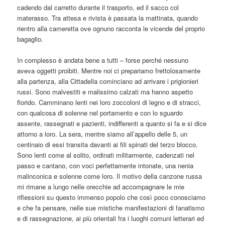
cadendo dal carretto durante il trasporto, ed il sacco col
materasso. Tra attesa e rivista è passata la mattinata, quando
rientro alla cameretta ove ognuno racconta le vicende del proprio
bagaglio.
In complesso è andata bene a tutti – forse perché nessuno
aveva oggetti proibiti. Mentre noi ci prepariamo frettolosamente
alla partenza, alla Cittadella cominciano ad arrivare i prigionieri
russi. Sono malvestiti e malissimo calzati ma hanno aspetto
florido. Camminano lenti nei loro zoccoloni di legno e di stracci,
con qualcosa di solenne nel portamento e con lo sguardo
assente, rassegnati e pazienti, indifferenti a quanto si fa e si dice
attorno a loro. La sera, mentre siamo all’appello delle 5, un
centinaio di essi transita davanti ai fili spinati del terzo blocco.
Sono lenti come al solito, ordinati militarmente, cadenzati nel
passo e cantano, con voci perfettamente intonate, una nenia
malinconica e solenne come loro. Il motivo della canzone russa
mi rimane a lungo nelle orecchie ad accompagnare le mie
riflessioni su questo immenso popolo che così poco conosciamo
e che fa pensare, nelle sue mistiche manifestazioni di fanatismo
e di rassegnazione, ai più orientali fra i luoghi comuni letterari ed