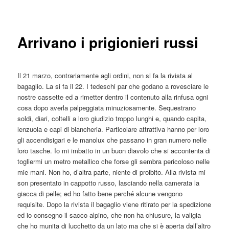
articolo
principale
Arrivano i prigionieri russi
Il 21 marzo, contrariamente agli ordini, non si fa la rivista al
bagaglio. La si fa il 22. I tedeschi par che godano a rovesciare le
nostre cassette ed a rimetter dentro il contenuto alla rinfusa ogni
cosa dopo averla palpeggiata minuziosamente. Sequestrano
soldi, diari, coltelli a loro giudizio troppo lunghi e, quando capita,
lenzuola e capi di biancheria. Particolare attrattiva hanno per loro
gli accendisigari e le manolux che passano in gran numero nelle
loro tasche. Io mi imbatto in un buon diavolo che si accontenta di
togliermi un metro metallico che forse gli sembra pericoloso nelle
mie mani. Non ho, d’altra parte, niente di proibito. Alla rivista mi
son presentato in cappotto russo, lasciando nella camerata la
giacca di pelle; ed ho fatto bene perché alcune vengono
requisite. Dopo la rivista il bagaglio viene ritirato per la spedizione
ed io consegno il sacco alpino, che non ha chiusure, la valigia
che ho munita di lucchetto da un lato ma che si è aperta dall’altro