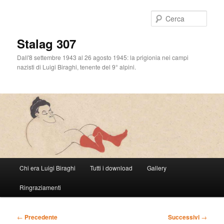
Cerca
Stalag 307
Dall'8 settembre 1943 al 26 agosto 1945: la prigionia nei campi
nazisti di Luigi Biraghi, tenente del 9° alpini.
Menu
Chi era Luigi Biraghi
Tutti i download
Gallery
Vai
principale
Ringraziamenti
al
contenuto
Navigazione
←
Precedente
Successivi
→