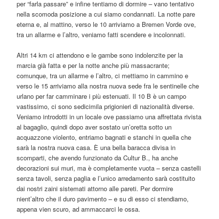
per “farla passare” e infine tentiamo di dormire – vano tentativo
nella scomoda posizione a cui siamo condannati. La notte pare
eterna e, al mattino, verso le 10 arriviamo a Bremen Vorde ove,
tra un allarme e l’altro, veniamo fatti scendere e incolonnati.
Altri 14 km ci attendono e le gambe sono indolenzite per la
marcia già fatta e per la notte anche più massacrante;
comunque, tra un allarme e l’altro, ci mettiamo in cammino e
verso le 15 arriviamo alla nostra nuova sede fra le sentinelle che
urlano per far camminare i più estenuati. Il 10 B è un campo
vastissimo, ci sono sedicimila prigionieri di nazionalità diverse.
Veniamo introdotti in un locale ove passiamo una affrettata rivista
al bagaglio, quindi dopo aver sostato un’oretta sotto un
acquazzone violento, entriamo bagnati e stanchi in quella che
sarà la nostra nuova casa. È una bella baracca divisa in
scomparti, che avendo funzionato da Cultur B., ha anche
decorazioni sui muri, ma è completamente vuota – senza castelli
senza tavoli, senza paglia e l’unico arredamento sarà costituito
dai nostri zaini sistemati attorno alle pareti. Per dormire
nient’altro che il duro pavimento – e su di esso ci stendiamo,
appena vien scuro, ad ammaccarci le ossa.