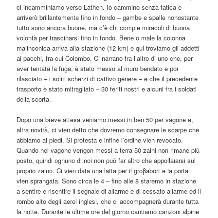
ci incamminiamo verso Lathen. Io cammino senza fatica e
arriverò brillantemente fino in fondo – gambe e spalle nonostante
tutto sono ancora buone, ma c’è chi compie miracoli di buona
volontà per trascinarsi fino in fondo. Bene o male la colonna
malinconica arriva alla stazione (12 km) e qui troviamo gli addetti
ai pacchi, fra cui Colombo. Ci narrano fra l’altro di uno che, per
aver tentata la fuga, è stato messo al muro bendato e poi
rilasciato – i soliti scherzi di cattivo genere – e che il precedente
trasporto è stato mitragliato – 30 feriti nostri e alcuni fra i soldati
della scorta.
Dopo una breve attesa veniamo messi in ben 50 per vagone e,
altra novità, ci vien detto che dovremo consegnare le scarpe che
abbiamo ai piedi. Si protesta e infine l’ordine vien revocato.
Quando nel vagone vengon messi a terra 50 zaini non rimane più
posto, quindi ognuno di noi non può far altro che appollaiarsi sul
proprio zaino. Ci vien data una latta per il groβabort e la porta
vien sprangata. Sono circa le 4 – fino alle 8 staremo in stazione
a sentire e risentire il segnale di allarme e di cessato allarme ed il
rombo alto degli aerei inglesi, che ci accompagnerà durante tutta
la notte. Durante le ultime ore del giorno cantiamo canzoni alpine