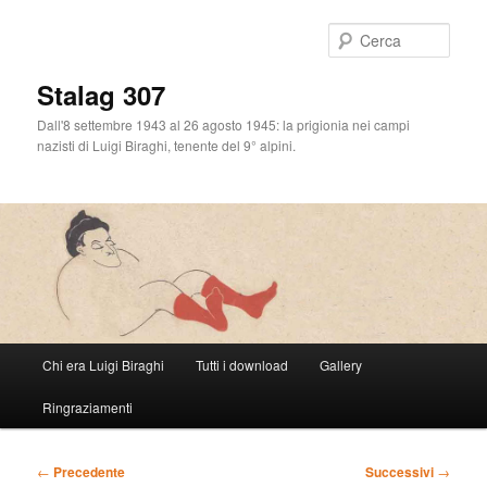
Cerca
Stalag 307
Dall'8 settembre 1943 al 26 agosto 1945: la prigionia nei campi
nazisti di Luigi Biraghi, tenente del 9° alpini.
Menu
Chi era Luigi Biraghi
Tutti i download
Gallery
Vai
principale
Ringraziamenti
al
contenuto
Navigazione
←
Precedente
Successivi
→