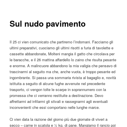
articolo
principale
Sul nudo pavimento
Il 25 ci vien comunicato che partiremo l’indomani. Facciamo gli
ultimi preparativi, cuociamo gli ultimi risotti a furia di tavolette e
cassette abbandonate, Molteni mangia il gatto che circolava per
le baracche, e il 26 mattina affardello lo zaino che risulta pesante
e enorme. A malincuore abbandono la mia valigia che pensavo di
trascinarmi al seguito ma che, anche vuota, è troppo pesante ed
ingombrante. Si passa una sommaria rivista al bagaglio e, novità
istituita a seguito di alcune fughe avvenute nel precedente
trasporto, ci vengon tolte le scarpe in soprannumero con la
promessa che ci verranno restituite a destinazione. Devo
affrettarmi ad infilarmi gli stivali e rassegnarmi agli eventuali
inconvenienti che essi comportano nelle lunghe marce.
Ci vien data la razione del giorno più due giornate di viveri a
secco – carne in scatola e ½ kg. di pane. Mangiamo il rancio poi