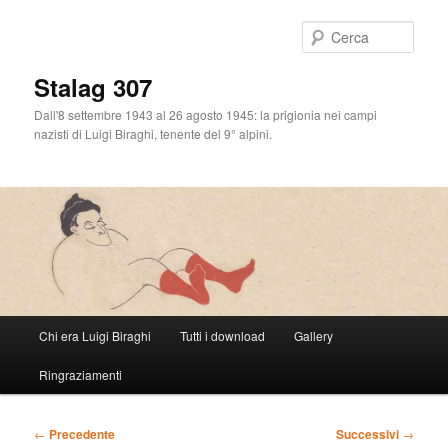
Cerca
Stalag 307
Dall'8 settembre 1943 al 26 agosto 1945: la prigionia nei campi
nazisti di Luigi Biraghi, tenente del 9° alpini.
Menu
Chi era Luigi Biraghi
Tutti i download
Gallery
Vai
principale
Ringraziamenti
al
contenuto
Navigazione
←
Precedente
Successivi
→