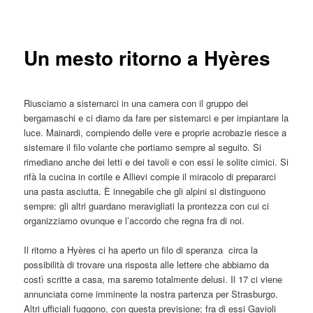
articolo
principale
Un mesto ritorno a Hyères
Riusciamo a sistemarci in una camera con il gruppo dei
bergamaschi e ci diamo da fare per sistemarci e per impiantare la
luce. Mainardi, compiendo delle vere e proprie acrobazie riesce a
sistemare il filo volante che portiamo sempre al seguito. Si
rimediano anche dei letti e dei tavoli e con essi le solite cimici. Si
rifà la cucina in cortile e Allievi compie il miracolo di prepararci
una pasta asciutta. È innegabile che gli alpini si distinguono
sempre: gli altri guardano meravigliati la prontezza con cui ci
organizziamo ovunque e l’accordo che regna fra di noi.
Il ritorno a Hyères ci ha aperto un filo di speranza circa la
possibilità di trovare una risposta alle lettere che abbiamo da
costì scritte a casa, ma saremo totalmente delusi. Il 17 ci viene
annunciata come imminente la nostra partenza per Strasburgo.
Altri ufficiali fuggono, con questa previsione; fra di essi Gavioli