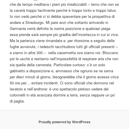
che da tempo meditava i piani più irrealizzabili – temo che non se
la caverà troppo facilmente perché è troppo tonto e troppo fatuo.
Io non vedo perché ci si debba spaventare per la prospettiva di
andare a Strasburgo. Mi pare anzi che soltanto arrivando in
Germania verrà definita la nostra posizione e qualsiasi piega
essa prenda sarà sempre più gradita dell’incertezza in cui si vive.
Ma la partenza viene rimandata e, per ritorsione a seguito delle
fughe avvenute, i tedeschi racchiudono tutti gli ufficiali presenti –
e siamo in altre 300 – nella casermetta ove siamo noi. Bloccano
poi le uscite e restiamo nell’impossibilità di respirare aria che non
sia quella della camerata. Particolare curioso: c’è un solo
gabinetto a disposizione e, ammesso che ognuno se ne serva
per dieci minuti al giorno, bisognerebbe che il giorno avesse circa
50 ore per… evitare incidenti. Ci sono ufficiali che dormono nel
lavatoio e nell’androne: è uno spettacolo pietoso vedere dei
colonnelli in età avanzata dormire a terra, senza neppure un po’
di paglia.
Proudly powered by WordPress