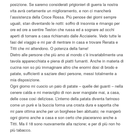
posizione. Se saremo considerati prigionieri di guerra la nostra
vita avrà certamente un miglioramento, e non ci mancherà
l’assistenza della Croce Rossa. Più penose dei giorni sempre
uguali, stan diventando le notti: soffro di insonnia e rimango per
ore ed ore a sentire Teston che russa ed a sognare ad occhi
aperti di tornare a casa richiamato dalle Acciaierie. Vedo tutte le
fasi del viaggio e mi par di rientrare in casa e trovare Renata e
Titti che mi attendono. O potenza della fame!
Dietro alle persone che più amo al mondo c’è invariabilmente una
tavola apparecchiata e piena di piatti fumanti. Anche in materia di
cucina non so più immaginare altro che enormi dosi di brodo e
patate, sufficienti a saziare dieci persone, messi totalmente a
mia disposizione.
Ogni giorno mi cuocio un paio di patate – quelle dei guanti – nella
cenere calda e mi meraviglio di non aver mangiate mai, a casa,
delle cose così deliziose. L’interno della patata diventa farinoso
come un purè e la buccia forma una crosta dura e saporita che
mi pare ottima anche per un borghese ben abituato; ne mangerò
ogni giorno anche a casa e son certo che piaceranno anche a
Titti. Ma il 18 sono nuovamente alla razione; e per di più non ho
più tabacco.