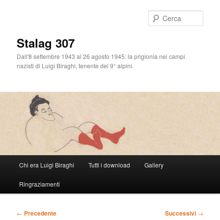
Cerca
Stalag 307
Dall'8 settembre 1943 al 26 agosto 1945: la prigionia nei campi
nazisti di Luigi Biraghi, tenente del 9° alpini.
Menu
Chi era Luigi Biraghi
Tutti i download
Gallery
Vai
principale
Ringraziamenti
al
contenuto
Navigazione
←
Precedente
Successivi
→