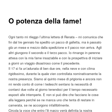
articolo
principale
O potenza della fame!
Ogni tanto mi rileggo l’ultima lettera di Renata – mi comunica che
fin dal tre gennaio ha spedito un pacco di galletta, ma è passato
già un mese e mezzo dalla spedizione e il pacco non arriva. Agli
altri giungono il secondo e il terzo pacco. Io rimango in perenne
attesa con la mia fame insaziabile e con la prospettiva di iniziare
a giorni un viaggio disastroso come il precedente.
Il 17 si fa un’adunata di ben due ore, nella neve e con clima
rigidissimo, durante la quale vien controllata nominativamente la
nostra presenza. Siamo al quinto mese di prigionia e ancora non
mi rendo conto di come i tedeschi sentano la necessità di
contarci due volte al giorno tenendoci per il tempo necessario
esposti alle intemperie. E non si può dire che facciano le cose
alla leggera perché se ne manca uno che tenta di restare in
camerata, se ne accorgono infallibilmente.
Circola la voce che entro l’8 marzo verrà definita la nostra