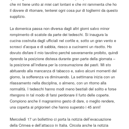
che mi tiene unito ai miei cari lontani e che mi rammenta che ho
il dovere di ritornare, tenterei ogni cosa pur di togliermi da questo
supplizio.
La domenica passa non diversa dagli altri giorni salvo minor
rompimento di scatole da parte dei tedeschi. Si inaugura la
cucina costruita dagli ufficiali nel cortile e, sotto un gran vento e
scrosci d’acqua e di sabbia, riesco a cucinarmi un risotto. Ho
dovuto disfare il mio tavolino perché severamente proibito, quindi
riprendo la posizione distesa durante gran parte della giornata –
la posizione all’indiana per la consumazione dei pasti. Mi sto
abituando alla mancanza di tabacco e, salvo alcuni momenti del
giorno, la sofferenza va diminuendo. La settimana inizia con un
rilassamento nella disciplina, o almeno, con un ritorno alla
normalità. I tedeschi hanno modi meno bestiali del solito e forse
ritengono in tal modo di farsi perdonare il furto delle coperte.
Compiono anche il magnanimo gesto di dare, o meglio rendere,
una coperta ai prigionieri che hanno superato i 45 anni!
Mercoledì 17 un bollettino ci porta la notizia dell’evacuazione
della Crimea e dell’attacco in Italia. Circola anche la notizia