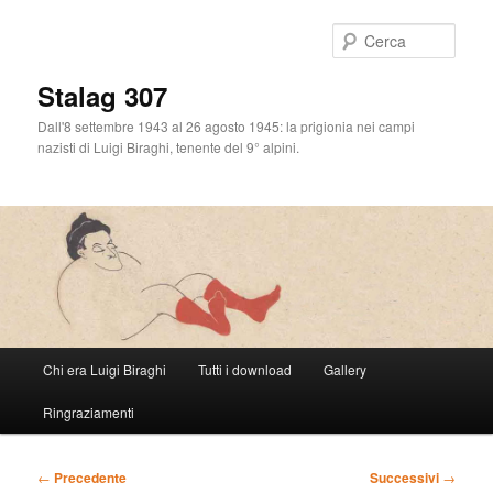
Cerca
Stalag 307
Dall'8 settembre 1943 al 26 agosto 1945: la prigionia nei campi
nazisti di Luigi Biraghi, tenente del 9° alpini.
Menu
Chi era Luigi Biraghi
Tutti i download
Gallery
Vai
principale
Ringraziamenti
al
contenuto
Navigazione
←
Precedente
Successivi
→