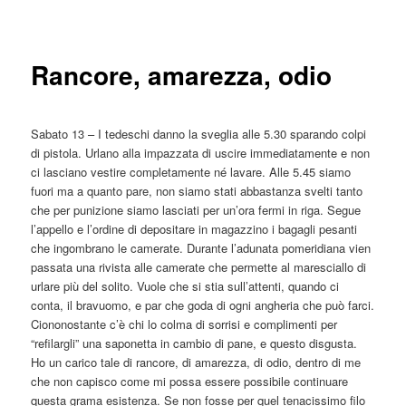
articolo
principale
Rancore, amarezza, odio
Sabato 13 – I tedeschi danno la sveglia alle 5.30 sparando colpi
di pistola. Urlano alla impazzata di uscire immediatamente e non
ci lasciano vestire completamente né lavare. Alle 5.45 siamo
fuori ma a quanto pare, non siamo stati abbastanza svelti tanto
che per punizione siamo lasciati per un’ora fermi in riga. Segue
l’appello e l’ordine di depositare in magazzino i bagagli pesanti
che ingombrano le camerate. Durante l’adunata pomeridiana vien
passata una rivista alle camerate che permette al maresciallo di
urlare più del solito. Vuole che si stia sull’attenti, quando ci
conta, il bravuomo, e par che goda di ogni angheria che può farci.
Ciononostante c’è chi lo colma di sorrisi e complimenti per
“refilargli” una saponetta in cambio di pane, e questo disgusta.
Ho un carico tale di rancore, di amarezza, di odio, dentro di me
che non capisco come mi possa essere possibile continuare
questa grama esistenza. Se non fosse per quel tenacissimo filo