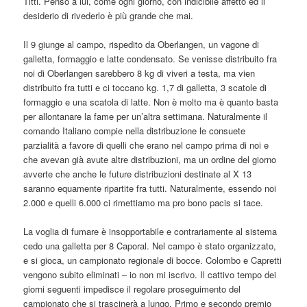
Titti. Penso a lui, come ogni giorno, con indicibile affetto ed il
desiderio di rivederlo è più grande che mai.
Il 9 giunge al campo, rispedito da Oberlangen, un vagone di
galletta, formaggio e latte condensato. Se venisse distribuito fra
noi di Oberlangen sarebbero 8 kg di viveri a testa, ma vien
distribuito fra tutti e ci toccano kg. 1,7 di galletta, 3 scatole di
formaggio e una scatola di latte. Non è molto ma è quanto basta
per allontanare la fame per un’altra settimana. Naturalmente il
comando Italiano compie nella distribuzione le consuete
parzialità a favore di quelli che erano nel campo prima di noi e
che avevan già avute altre distribuzioni, ma un ordine del giorno
avverte che anche le future distribuzioni destinate al X 13
saranno equamente ripartite fra tutti. Naturalmente, essendo noi
2.000 e quelli 6.000 ci rimettiamo ma pro bono pacis si tace.
La voglia di fumare è insopportabile e contrariamente al sistema
cedo una galletta per 8 Caporal. Nel campo è stato organizzato,
e si gioca, un campionato regionale di bocce. Colombo e Capretti
vengono subito eliminati – io non mi iscrivo. Il cattivo tempo dei
giorni seguenti impedisce il regolare proseguimento del
campionato che si trascinerà a lungo. Primo e secondo premio