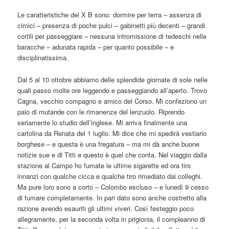
Le caratteristiche del X B sono: dormire per terra – assenza di
cimici – presenza di poche pulci – gabinetti più decenti – grandi
cortili per passeggiare – nessuna intromissione di tedeschi nelle
baracche – adunata rapida – per quanto possibile – e
disciplinatissima.
Dal 5 al 10 ottobre abbiamo delle splendide giornate di sole nelle
quali passo molte ore leggendo e passeggiando all’aperto. Trovo
Cagna, vecchio compagno e amico del Corso. Mi confeziono un
paio di mutande con le rimanenze del lenzuolo. Riprendo
seriamente lo studio dell’inglese. Mi arriva finalmente una
cartolina da Renata del 1 luglio. Mi dice che mi spedirà vestiario
borghese – e questa è una fregatura – ma mi dà anche buone
notizie sue e di Titti e questo è quel che conta. Nel viaggio dalla
stazione al Campo ho fumate le ultime sigarette ed ora tiro
innanzi con qualche cicca e qualche tiro rimediato dai colleghi.
Ma pure loro sono a corto – Colombo escluso – e lunedì 9 cesso
di fumare completamente. In pari dato sono anche costretto alla
razione avendo esauriti gli ultimi viveri. Così festeggio poco
allegramente, per la seconda volta in prigionia, il compleanno di