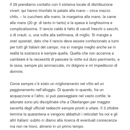
Il 29 prendiamo contatto con il sistema locale di distribuzione
viveri: qui hanno trionfato le patate alla mano – circa mezzo
chilo, – lo zucchero alla mano, la margarina alla mano, la carne
alla mano (20 gr. di tanto in tanto) e la spesa è lunghissima e
complicatissima. Il rancio caldo è fatto di cavoli freschi o secchi,
o di crauti, o, una volta alla settimana, di miglio. Si mangia a
orari spostati, dato che il rancio deve essere confezionato a turni
per tutti gli italiani del campo, ma si mangia meglio anche se in
realtà la sostanza è sempre quella. Quella che non accenna a
cambiare è la necessità di passare la notte sul duro pavimento, e
le ossa, sempre più ammaccate, mi dolgono e mi impediscon di
dormire.
Come sempre c’è stato un miglioramento nel vitto ed un
peggioramento nell’alloggio. Di quando in quando, fra un
acquazzone e l’altro, si può passeggiare nel vasto cortile; le
adunate sono più disciplinate che a Oberlangen per maggior
severità degli ufficiali tedeschi sempre pronti a urlare. Il 3 ottobre
termina la quarantena e vengono abbattuti i reticolati fra noi e gli
altri italiani: subito ci diamo alla ricerca di eventuali conoscenze
ma non ne trovo, almeno in un primo tempo.