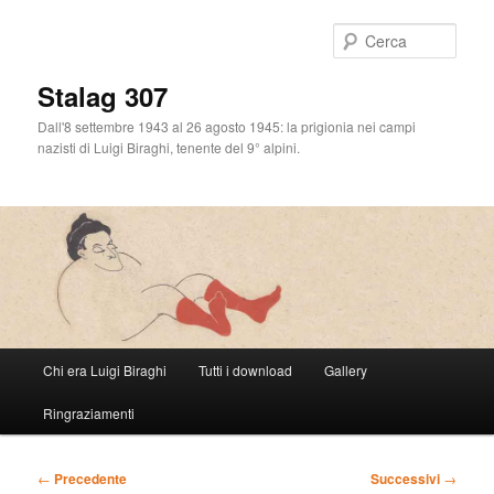
Cerca
Stalag 307
Dall'8 settembre 1943 al 26 agosto 1945: la prigionia nei campi
nazisti di Luigi Biraghi, tenente del 9° alpini.
Menu
Chi era Luigi Biraghi
Tutti i download
Gallery
Vai
principale
Ringraziamenti
al
contenuto
Navigazione
←
Precedente
Successivi
→