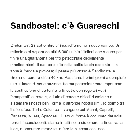
articolo
principale
Sandbostel: c’è Guareschi
L’indomani, 28 settembre ci inquadriamo nel nuovo campo. Un
reticolato ci separa da altri 6.000 ufficiali italiani che stanno per
finire una quarantena per tifo petecchiale debolmente
manifestatosi. Il campo è sito nella solita landa desolata – la
zona è fredda e piovosa; il paese più vicino è Sandbostel e
Brema è, pare, a circa 40 km. Passiamo i primi giorni a compiere
i soliti lavori di sistemazione, fra cui particolarmente importante
la sostituzione di cartoni alle finestre con regolari vetri
“comperati” altrove e, a furia di corde e chiodi riusciamo a
sistemare i nostri beni, ormai d’altronde ridottissimi. Io dormo tra
il silenzioso Turi e Colombo – vengono poi Manni, Capretti,
Panazza, Milesi, Spaccesi. Il lato di fronte è occupato dai soliti
terroni inconcludenti: siamo infatti noi a sistemare la finestra, la
luce, a procurare ramazze, a fare la bilancia ecc. ecc.