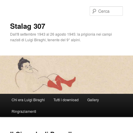
Cerca
Stalag 307
Dall'8 settembre 1943 al 26 agosto 1945: la prigionia nei campi
nazisti di Luigi Biraghi, tenente del 9° alpini.
Menu
Chi era Luigi Biraghi
Tutti i download
Gallery
Vai
principale
Ringraziamenti
al
contenuto