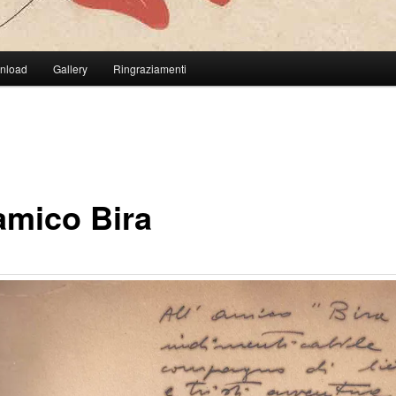
wnload
Gallery
Ringraziamenti
’amico Bira