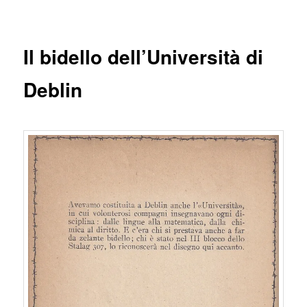
articolo
principale
Il bidello dell’Università di
Deblin