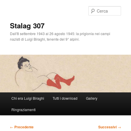
Cerca
Stalag 307
Dall'8 settembre 1943 al 26 agosto 1945: la prigionia nei campi
nazisti di Luigi Biraghi, tenente del 9° alpini.
Menu
Chi era Luigi Biraghi
Tutti i download
Gallery
Vai
principale
Ringraziamenti
al
contenuto
Navigazione
←
Precedente
Successivi
→