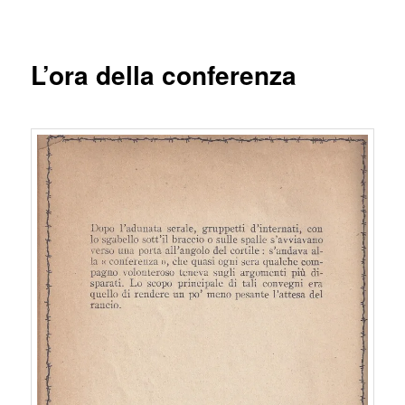
articolo
principale
L’ora della conferenza