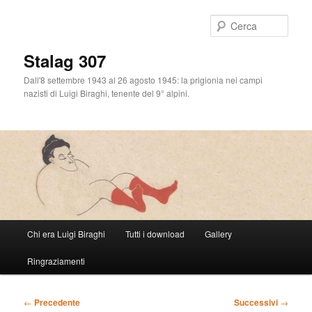
Cerca
Stalag 307
Dall'8 settembre 1943 al 26 agosto 1945: la prigionia nei campi
nazisti di Luigi Biraghi, tenente del 9° alpini.
Menu
Chi era Luigi Biraghi
Tutti i download
Gallery
Vai
principale
Ringraziamenti
al
contenuto
Navigazione
←
Precedente
Successivi
→