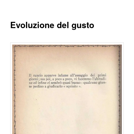
articolo
principale
Evoluzione del gusto