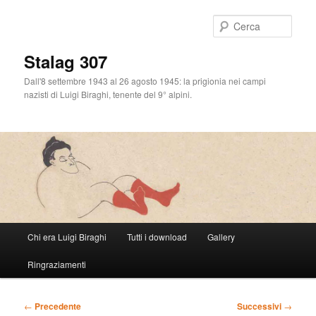
Cerca
Stalag 307
Dall'8 settembre 1943 al 26 agosto 1945: la prigionia nei campi
nazisti di Luigi Biraghi, tenente del 9° alpini.
Menu
Chi era Luigi Biraghi
Tutti i download
Gallery
Vai
principale
Ringraziamenti
al
contenuto
Navigazione
←
Precedente
Successivi
→